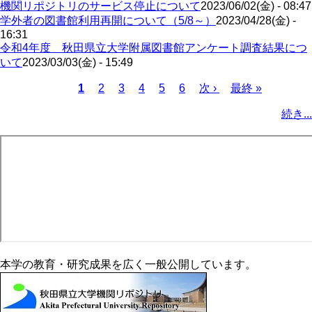
機関リポジトリのサービス停止について
2023/06/02(金) - 08:47
学外者の図書館利用再開について（5/8～）
2023/04/28(金) -
16:31
令和4年度 秋田県立大学附属図書館アンケート調査結果につ
いて
2023/03/03(金) - 15:49
カ
1
ペ
2
ペ
3
ペ
4
ペ
5
ペ
6
次
次 ›
最
最終 »
レ
ー
ー
ー
ー
ー
ペ
終
ペ
続き...
ン
ジ
ジ
ジ
ジ
ジ
ー
ペ
ー
ト
ジ
ー
ジ
ペ
ジ
送
ー
り
ジ
本学の教育・研究成果を広く一般公開しています。