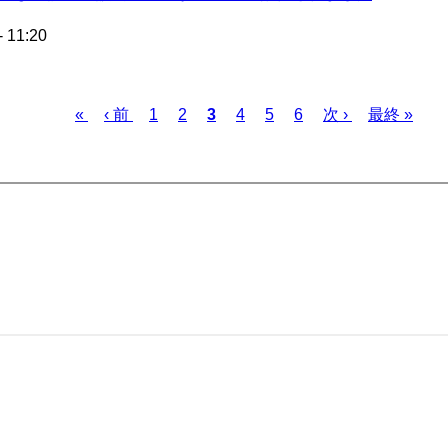
- 11:20
先
«
前
‹ 前
ペ
1
ペ
2
カ
3
ペ
4
ペ
5
ペ
6
次
次 ›
最
最終 »
頭
ペ
ー
ー
レ
ー
ー
ー
ペ
終
ペ
ー
ジ
ジ
ン
ジ
ジ
ジ
ー
ペ
ー
ジ
ト
ジ
ー
ジ
ペ
ジ
ー
ジ