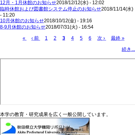
12月・1月休館のお知らせ
2018/12/12(水) - 12:02
臨時休館および図書館システム停止のお知らせ
2018/11/14(水)
- 11:20
10月休館のお知らせ
2018/10/12(金) - 19:16
8-9月休館のお知らせ
2018/07/31(火) - 16:54
先
«
前
‹ 前
ペ
1
ペ
2
カ
3
ペ
4
ペ
5
ペ
6
次
次 ›
最
最終 »
頭
ペ
ー
ー
レ
ー
ー
ー
ペ
終
ペ
続き...
ペ
ー
ジ
ジ
ン
ジ
ジ
ジ
ー
ペ
ー
ー
ジ
ト
ジ
ー
ジ
ジ
ペ
ジ
送
ー
り
ジ
本学の教育・研究成果を広く一般公開しています。