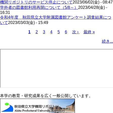
機関リポジトリのサービス停止について
2023/06/02(金) - 08:47
学外者の図書館利用再開について（5/8～）
2023/04/28(金) -
16:31
令和4年度 秋田県立大学附属図書館アンケート調査結果につ
いて
2023/03/03(金) - 15:49
カ
1
ペ
2
ペ
3
ペ
4
ペ
5
ペ
6
次
次 ›
最
最終 »
レ
ー
ー
ー
ー
ー
ペ
終
ペ
続き...
ン
ジ
ジ
ジ
ジ
ジ
ー
ペ
ー
ト
ジ
ー
ジ
ペ
ジ
送
ー
り
ジ
本学の教育・研究成果を広く一般公開しています。