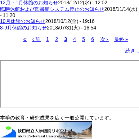
12月・1月休館のお知らせ
2018/12/12(水) - 12:02
臨時休館および図書館システム停止のお知らせ
2018/11/14(水)
- 11:20
10月休館のお知らせ
2018/10/12(金) - 19:16
8-9月休館のお知らせ
2018/07/31(火) - 16:54
先
«
前
‹ 前
ペ
1
ペ
2
カ
3
ペ
4
ペ
5
ペ
6
次
次 ›
最
最終 »
頭
ペ
ー
ー
レ
ー
ー
ー
ペ
終
ペ
続き...
ペ
ー
ジ
ジ
ン
ジ
ジ
ジ
ー
ペ
ー
ー
ジ
ト
ジ
ー
ジ
ジ
ペ
ジ
送
ー
り
ジ
本学の教育・研究成果を広く一般公開しています。