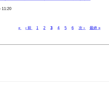
- 11:20
先
«
前
‹ 前
ペ
1
ペ
2
カ
3
ペ
4
ペ
5
ペ
6
次
次 ›
最
最終 »
頭
ペ
ー
ー
レ
ー
ー
ー
ペ
終
ペ
ー
ジ
ジ
ン
ジ
ジ
ジ
ー
ペ
ー
ジ
ト
ジ
ー
ジ
ペ
ジ
ー
ジ