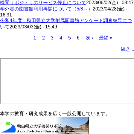
機関リポジトリのサービス停止について
2023/06/02(金) - 08:47
学外者の図書館利用再開について（5/8～）
2023/04/28(金) -
16:31
令和4年度 秋田県立大学附属図書館アンケート調査結果につ
いて
2023/03/03(金) - 15:49
カ
1
ペ
2
ペ
3
ペ
4
ペ
5
ペ
6
次
次 ›
最
最終 »
レ
ー
ー
ー
ー
ー
ペ
終
ペ
続き...
ン
ジ
ジ
ジ
ジ
ジ
ー
ペ
ー
ト
ジ
ー
ジ
ペ
ジ
送
ー
り
ジ
本学の教育・研究成果を広く一般公開しています。