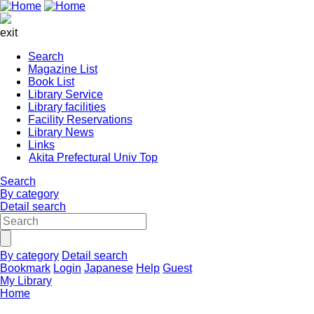
exit
Search
Magazine List
Book List
Library Service
Library facilities
Facility Reservations
Library News
Links
Akita Prefectural Univ Top
Search
By category
Detail search
By category
Detail search
Bookmark
Login
Japanese
Help
Guest
My Library
Home