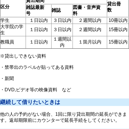
貸出期間
貸出冊
区分
雑誌最新
図書・音声資
数
雑誌
号
料
学生
１日以内
３日以内
２週間以内
10冊以内
大学院の学
１日以内
３日以内
２週間以内
15冊以内
生
１週間以
教職員
１日以内
１箇月以内
15冊以内
内
※貸出しできない資料
・禁帯出のラベルが貼ってある資料
・新聞
・DVD,ビデオ等の映像資料 など
継続して借りたいときは
他の人の予約がない場合、1回に限り貸出期間の延長ができま
す。返却期限前にカウンターで延長手続をしてください。