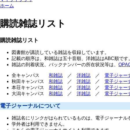
ホーム
購読雑誌リスト
購読雑誌リスト
図書館が講読している雑誌を収録しています。
記載の順序は、和雑誌は五十音順、洋雑誌はABC順です
雑誌の到着状況、バックナンバーの所在状況等は、
OPA
全キャンパス
和雑誌
／
洋雑誌
／
電子ジャー
秋田キャンパス
和雑誌
／
洋雑誌
／
電子ジャー
本荘キャンパス
和雑誌
／
洋雑誌
／
電子ジャー
大潟キャンパス
和雑誌
／
洋雑誌
／
電子ジャー
電子ジャーナルについて
雑誌名にリンクがはられているものは、電子ジャーナル
学外者は利用できません。