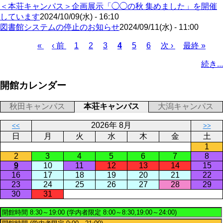
＜本荘キャンパス＞企画展示「◯◯の秋 集めました」を開催
しています
2024/10/09(水) - 16:10
図書館システムの停止のお知らせ
2024/09/11(水) - 11:00
先
«
前
‹ 前
ペ
1
ペ
2
ペ
3
カ
4
ペ
5
ペ
6
次
次 ›
最
最終 »
頭
ペ
ー
ー
ー
レ
ー
ー
ペ
終
ペ
続き...
ペ
ー
ジ
ジ
ジ
ン
ジ
ジ
ー
ペ
ー
ー
ジ
ト
ジ
ー
ジ
開館カレンダー
ジ
ペ
ジ
送
ー
り
秋田キャンパス
本荘キャンパス
大潟キャンパス
ジ
2026年 8月
<<
>>
日
月
火
水
木
金
土
1
2
3
4
5
6
7
8
9
10
11
12
13
14
15
16
17
18
19
20
21
22
23
24
25
26
27
28
29
30
31