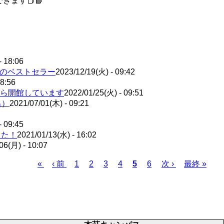
きます📕📘
- 18:06
年のベストセラー
2023/12/19(火) - 09:42
08:56
4から開館しています
2022/01/25(火) - 09:51
出）
2021/07/01(木) - 09:21
- 09:45
した！
2021/01/13(水) - 16:02
06(月) - 10:07
先
«
前
‹ 前
ペ
1
ペ
2
ペ
3
ペ
4
カ
5
ペ
6
次
次 ›
最
最終 »
頭
ペ
ー
ー
ー
ー
レ
ー
ペ
終
ペ
ー
ジ
ジ
ジ
ジ
ン
ジ
ー
ペ
ー
ジ
ト
ジ
ー
ジ
ペ
ジ
ー