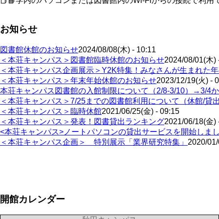
📕📘学内のパソコンまたは図書館内のWi-Fiからの接続で利用で
お知らせ
図書館休館のお知らせ
2024/08/08(木) - 10:11
＜本荘キャンパス＞図書館臨時休館のお知らせ
2024/08/01(木) 
＜本荘キャンパス企画展示＞Y2K特集！みなさんが生まれた
＜本荘キャンパス＞年末年始休館のお知らせ
2023/12/19(火) - 
本荘キャンパス図書館の入館制限について（2/8-3/10）→3/
＜本荘キャンパス＞7/25までの図書館利用について（休館/貸
＜本荘キャンパス＞臨時休館
2021/06/25(金) - 09:15
＜本荘キャンパス＞発表！図書貸出ランキング
2021/06/18(金) 
<本荘キャンパス>ノートパソコンの貸出サービスを開始しま
＜本荘キャンパス企画＞ 特別展示「業界研究特集」
2020/01/
ペ
ー
ジ
開館カレンダー
送
り